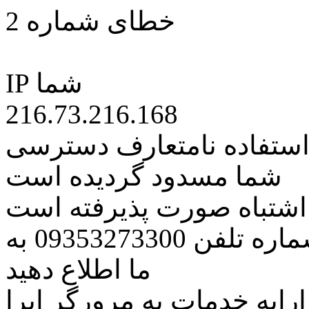
خطای شماره 2
IP شما
216.73.216.168
 استفاده نامتعارف دسترسی
شما مسدود گردیده است
ه اشتباه صورت پذیرفته است
مراتب این مسئله را از طریق شماره تلفن 09353273300 به
ما اطلاع دهید
رایه خدمات به مرورگر اپرا