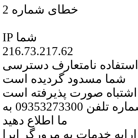
خطای شماره 2
IP شما
216.73.217.62
 استفاده نامتعارف دسترسی
شما مسدود گردیده است
ه اشتباه صورت پذیرفته است
مراتب این مسئله را از طریق شماره تلفن 09353273300 به
ما اطلاع دهید
رایه خدمات به مرورگر اپرا