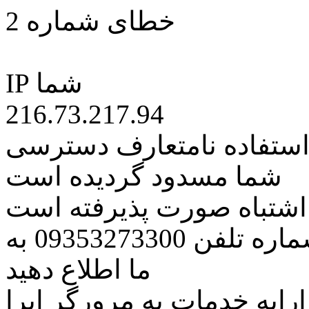
خطای شماره 2
IP شما
216.73.217.94
 استفاده نامتعارف دسترسی
شما مسدود گردیده است
ه اشتباه صورت پذیرفته است
مراتب این مسئله را از طریق شماره تلفن 09353273300 به
ما اطلاع دهید
رایه خدمات به مرورگر اپرا