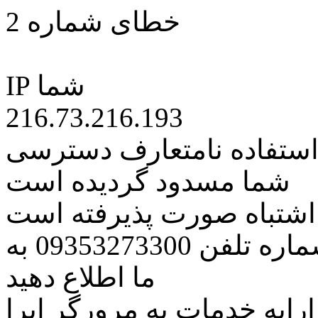
خطای شماره 2
IP شما
216.73.216.193
 استفاده نامتعارف دسترسی
شما مسدود گردیده است
ه اشتباه صورت پذیرفته است
مراتب این مسئله را از طریق شماره تلفن 09353273300 به
ما اطلاع دهید
رایه خدمات به مرورگر اپرا